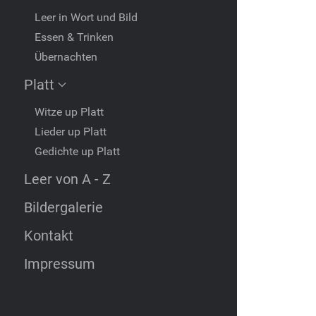
Leer in Wort und Bild
Essen & Trinken
Übernachten
Platt
Witze up Platt
Lieder up Platt
Gedichte up Platt
Leer von A - Z
Bildergalerie
Kontakt
Impressum