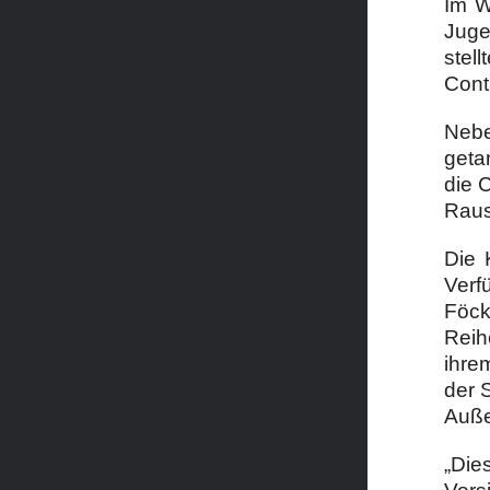
Im W
Juge
stel
Cont
Nebe
geta
die 
Raus
Die 
Verf
Föck
Reih
ihre
der 
Auße
„Die