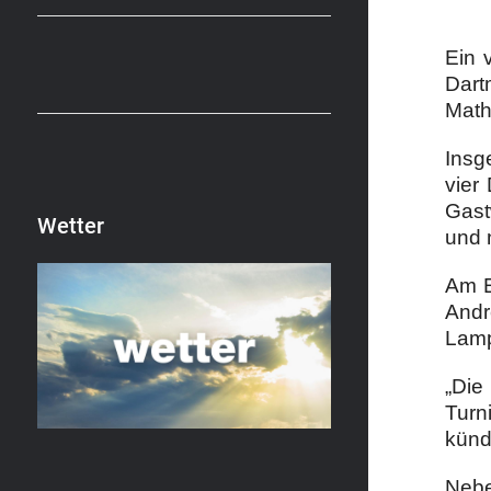
Ein 
Dart
Math
Insg
vier
Gast
Wetter
und 
Am E
Andr
Lam
„Die
Turn
künd
Nebe