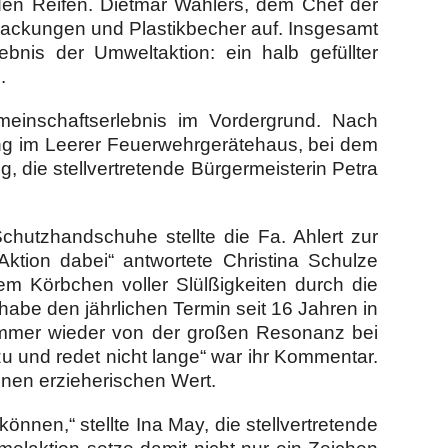
en Reifen. Dietmar Wahlers, dem Chef der
packungen und Plastikbecher auf. Insgesamt
bnis der Umweltaktion: ein halb gefüllter
.
inschaftserlebnis im Vordergrund. Nach
ung im Leerer Feuerwehrgerätehaus, bei dem
 die stellvertretende Bürgermeisterin Petra
chutzhandschuhe stellte die Fa. Ahlert zur
Aktion dabei“ antwortete Christina Schulze
em Körbchen voller Slülßigkeiten durch die
abe den jährlichen Termin seit 16 Jahren in
 immer wieder von der großen Resonanz bei
zu und redet nicht lange“ war ihr Kommentar.
inen erzieherischen Wert.
nnen,“ stellte Ina May, die stellvertretende