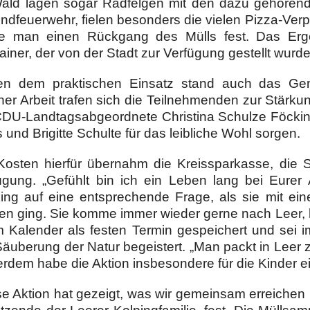
ald lagen sogar Radfelgen mit den dazu gehörend
ndfeuerwehr, fielen besonders die vielen Pizza-Ver
lte man einen Rückgang des Mülls fest. Das Erge
ainer, der von der Stadt zur Verfügung gestellt wurde
n dem praktischen Einsatz stand auch das Geme
ner Arbeit trafen sich die Teilnehmenden zur Stärk
CDU-Landtagsabgeordnete Christina Schulze Föcking,
 und Brigitte Schulte für das leibliche Wohl sorgen.
Kosten hierfür übernahm die Kreissparkasse, die S
ügung. „Gefühlt bin ich ein Leben lang bei Eurer 
ing auf eine entsprechende Frage, als sie mit ein
en ging. Sie komme immer wieder gerne nach Leer, h
m Kalender als festen Termin gespeichert und sei
Säuberung der Natur begeistert. „Man packt in Leer 
rdem habe die Aktion insbesondere für die Kinder e
se Aktion hat gezeigt, was wir gemeinsam erreichen kö