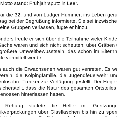
Motto stand: Frühjahrsputz in Leer.
ar die 32. und von Ludger Hummert ins Leben ger
ag bei der Begrüßung informierte. Sie sei inzwisch
seine Gruppen verlassen, fügte er hinzu.
nders freute er sich über die Teilnahme vieler Kinde
Sache waren und sich nicht scheuten, über Gräben 
größere Umweltbewusstsein, das schon im Elternh
le vermittelt werde.
 auch die Erwachsenen waren gut vertreten. Es war
verein, die Kolpingfamilie, die Jugendfeuerwehr und
enlos ihre Trecker zur Verfügung gestellt. Der Hege
sicherstellt, dass die Natur des gesamten Ortsteil
genossen hinterlassen hatten.
s Rehaag stattete die Helfer mit Greifzan
tikverpackungen über Glasflaschen bis hin zu spe