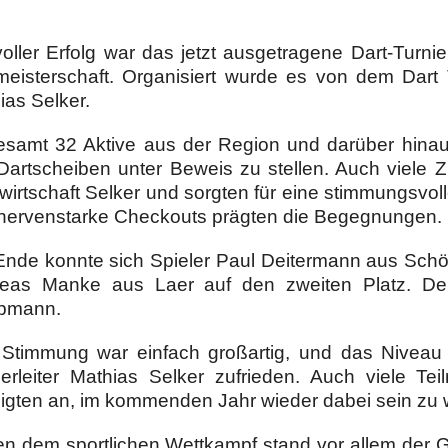
voller Erfolg war das jetzt ausgetragene Dart-Turn
meisterschaft. Organisiert wurde es von dem Dart
ias Selker.
esamt 32 Aktive aus der Region und darüber hinau
 Dartscheiben unter Beweis zu stellen. Auch viele
wirtschaft Selker und sorgten für eine stimmungsvol
nervenstarke Checkouts prägten die Begegnungen.
nde konnte sich Spieler Paul Deitermann aus Schöp
eas Manke aus Laer auf den zweiten Platz. Den
pmann.
 Stimmung war einfach großartig, und das Niveau 
ierleiter Mathias Selker zufrieden. Auch viele Te
igten an, im kommenden Jahr wieder dabei sein zu 
n dem sportlichen Wettkampf stand vor allem der