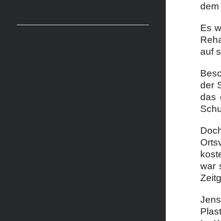
dem 
Es w
Reha
auf 
Beso
der 
das 
Schu
Doch
Orts
kost
war 
Zeit
Jen
Plas